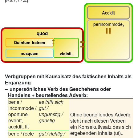
Accidit
perincommode
,
quod
Quintum fratrem
nusquam
vidisti.
Verbgruppen mit Kausalsatz des faktischen Inhalts als
Ergänzung
unpersönliches Verb des Geschehens oder
Handelns + beurteilendes Adverb:
bene /
es trifft sich
incommode /
gut /
oportune
ungünstig /
Ohne beurteilendes Adverb
evenit,
günstig
steht nach diesen Verben
accidit, fit
ein Konsekutivsatz des sich
ergebenden Inhalts (ut)..
bene / recte
gut / richtig /