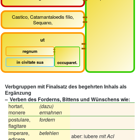
Castico, Catamantaloedis filio,
Sequano,
ut
regnum
in civitate sua
occuparet.
Verbgruppen mit Finalsatz des begehrten Inhals als
Ergänzung
Verben des Forderns, Bittens und Wünschens wie:
hortari,
(dazu)
monere
ermahnen
postulare,
fordern
flagitare
imperare,
befehlen
aber: iubere
mit AcI
edicere