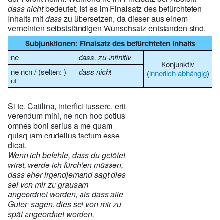
dass nicht
bedeutet, ist es im Finalsatz des befürchteten
Inhalts mit
dass
zu übersetzen, da dieser aus einem
verneinten selbstständigen Wunschsatz entstanden sind.
Subjunktionen: Finalsatz des befürchteten Inhalts
ne
dass, zu-Infinitiv
Konjunktiv
ne non / (selten: )
dass nicht
(
innerlich abhängig
)
ut
Si te, Catilina, interfici iussero, erit
verendum mihi, ne non hoc potius
omnes boni serius a me quam
quisquam crudelius factum esse
dicat.
Wenn ich befehle, dass du getötet
wirst, werde ich fürchten müssen,
dass eher irgendjemand sagt dies
sei von mir zu grausam
angeordnet worden, als dass alle
Guten sagen. dies sei von mir zu
spät angeordnet worden.