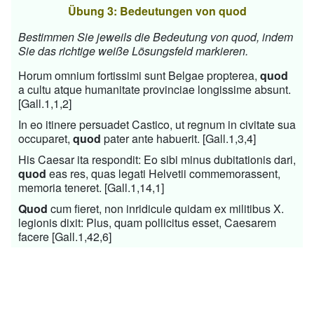
Übung 3: Bedeutungen von quod
Bestimmen Sie jeweils die Bedeutung von quod, indem
Sie das richtige weiße Lösungsfeld markieren.
Horum omnium fortissimi sunt Belgae propterea,
quod
a cultu atque humanitate provinciae longissime absunt.
[Gall.1,1,2]
In eo itinere persuadet Castico, ut regnum in civitate sua
occuparet,
quod
pater ante habuerit. [Gall.1,3,4]
His Caesar ita respondit: Eo sibi minus dubitationis dari,
quod
eas res, quas legati Helvetii commemorassent,
memoria teneret. [Gall.1,14,1]
Quod
cum fieret, non inridicule quidam ex militibus X.
legionis dixit: Plus, quam pollicitus esset, Caesarem
facere [Gall.1,42,6]