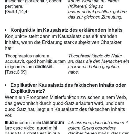
insolenter gloriarentur, eodem
könne Wenn sie mit ihrem
pertinere.
(früheren) Sieg so
[Gall.1,14,4]
unverschämt prahlten, gehöre
das zur gleichen Zumutung.
Konjunktiv im Kausalsatz des erklärenden Inhalts
Konjunktiv steht dann im Kausalsatz des erklärenden
Inhalts, wenn die Erklärung stark subjektiven Charakter
hat:
Theophrastus naturam
Theophrast klagte die Natur
accusavit, quod hominibus tam
an, dass sie den Menschen ein
exiguam vitam
dedisset
.
so kurzes Leben gegeben
[Tusc.3,69]
habe.
Explikativer Kausalsatz des faktischen Inhalts oder
Explikativsatz?
Wenn ein Pronomen Mittlerfunktion zwischen einem Verb,
das gewöhnlich durch quod-Satz erläutert wird, und dem
quod Satz hat, liegt ein Kausalsatz des faktischen Inhalts
vor.
Illud
imprimis mihi
laetandum
Ich erkenne, dass ich mich mit
iure esse video,
quod
mihi
gutem Grund besonders
causa talis oblata est, in qua
darüber freuen muss, dass mir