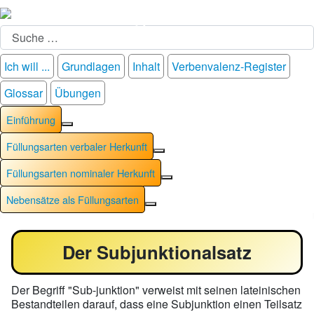
Suchen
Ich will ...
Grundlagen
Inhalt
Verbenvalenz-Register
Glossar
Übungen
Einführung
Weitere Informationen: Einführung
Füllungsarten verbaler Herkunft
Weitere Informationen: Füllung
Füllungsarten nominaler Herkunft
Weitere Informationen: Füllu
Nebensätze als Füllungsarten
Weitere Informationen: Nebensät
Der Subjunktionalsatz
Der Begriff "Sub-junktion" verweist mit seinen lateinischen
Bestandteilen darauf, dass eine Subjunktion einen Teilsatz