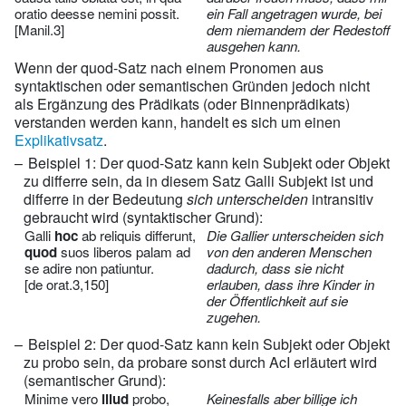
oratio deesse nemini possit.
ein Fall angetragen wurde, bei
[Manil.3]
dem niemandem der Redestoff
ausgehen kann.
Wenn der quod-Satz nach einem Pronomen aus
syntaktischen oder semantischen Gründen jedoch nicht
als Ergänzung des Prädikats (oder Binnenprädikats)
verstanden werden kann, handelt es sich um einen
Explikativsatz
.
Beispiel 1: Der quod-Satz kann kein Subjekt oder Objekt
zu differre sein, da in diesem Satz Galli Subjekt ist und
differre in der Bedeutung
sich unterscheiden
intransitiv
gebraucht wird (syntaktischer Grund):
Galli
hoc
ab reliquis differunt,
Die Gallier unterscheiden sich
quod
suos liberos palam ad
von den anderen Menschen
se adire non patiuntur.
dadurch, dass sie nicht
[de orat.3,150]
erlauben, dass ihre Kinder in
der Öffentlichkeit auf sie
zugehen.
Beispiel 2: Der quod-Satz kann kein Subjekt oder Objekt
zu probo sein, da probare sonst durch AcI erläutert wird
(semantischer Grund):
Minime vero
illud
probo,
Keinesfalls aber billige ich