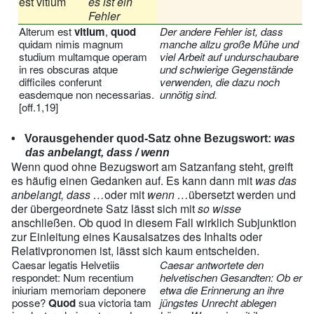
est vitium
es ist ein
Fehler
Alterum est
vitium
,
quod
Der andere Fehler ist, dass
quidam nimis magnum
manche allzu große Mühe und
studium multamque operam
viel Arbeit auf undurschaubare
in res obscuras atque
und schwierige Gegenstände
difficiles conferunt
verwenden, die dazu noch
easdemque non necessarias.
unnötig sind.
[off.1,19]
Vorausgehender quod-Satz ohne Bezugswort:
was
das anbelangt, dass / wenn
Wenn quod ohne Bezugswort am Satzanfang steht, greift
es häufig einen Gedanken auf. Es kann dann mit
was das
anbelangt, dass …
oder mit
wenn …
übersetzt werden und
der übergeordnete Satz lässt sich mit
so wisse
anschließen. Ob quod in diesem Fall wirklich Subjunktion
zur Einleitung eines Kausalsatzes des Inhalts oder
Relativpronomen ist, lässt sich kaum entscheiden.
Caesar legatis Helvetiis
Caesar antwortete den
respondet: Num recentium
helvetischen Gesandten: Ob er
iniuriam memoriam deponere
etwa die Erinnerung an ihre
posse?
Quod
sua victoria tam
jüngstes Unrecht ablegen