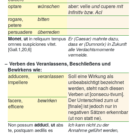
optare
wünschen
aber: velle
und
cupere
mit
Infinitiv bzw. AcI
rogare,
bitten
petere
persuadere
überreden
Monet
,
ut
in reliquum tempus
Er (Caesar) mahnte dazu,
omnes suspiciones vitet.
dass er (Dumnorix) in Zukunft
[Gall.1,20,6]
alle Verdachtsmomente
vermeide.
Verben des Veranlassens, Beschließens und
Bewirkens wie:
adducere,
veranlassen
Soll eine Wirkung als
impellere
unbeabsichtigt bezeichnet
werden, steht nach diesen
Verben ut [consecu-tivum].
Der Unterschied zum ut
facere,
bewirken
[finale] ist jedoch nur in
efficere
negativen Sätzen erkennbar
(ut non statt ne).
Non possum
adduci
,
ut
abs
Ich kann nicht zu der
te, postquam aedilis es
Annahme geführt werden,