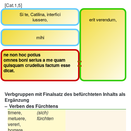
[Cat.1,5]
Si te, Catilina, interfici
iussero,
erit verendum,
mihi
ne non hoc potius
omnes boni serius a me quam
quisquam crudelius factum esse
dicat.
Verbgruppen mit Finalsatz des befürchteten Inhalts als
Ergänzung
Verben des Fürchtens
timere,
(sich)
metuere,
fürchten
vereri,
horrere