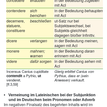
concedere
erlauben
in der Bedeutung
zugeben
mit AcI
contendere
sich
in der Bedeutung
behaupten
bemühen
mit AcI
decernere,
beschließen
ut-Satz nur bei
statuere,
Subjektswechsel, bei
constituere
Subjekts-gleichheit
dagegen bloßer Infinitiv.
dicere
verlangen
in der Bedeutung
meinen,
sagen
mit AcI
monere
mahnen;
in der Bedeutung
daran
warnen
erinnern
mit AcI
videre
dafür sorgen
in der Bedeutung
sehen
mit
AcI
Incensus Canius cupiditate
Gierig erbittet Canius von
contendit
a Pythio,
ut
Pythius, dass er (sein
venderet.
Anwesen) verkauft.
[ff.3,59]
Verneinung im Lateinischen bei der Subjunktion
und im Deutschen beim Pronomen oder Adverb
Im negativen Finalsatz des begehrten Inhalts wird im