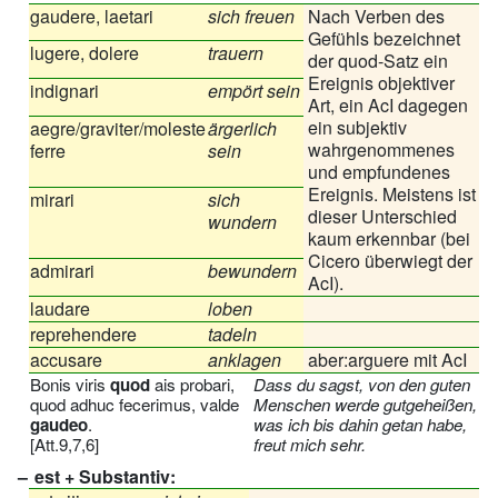
gaudere, laetari
sich freuen
Nach Verben des
Gefühls bezeichnet
lugere, dolere
trauern
der quod-Satz ein
Ereignis objektiver
indignari
empört sein
Art, ein AcI dagegen
ein subjektiv
aegre/graviter/moleste
ärgerlich
wahrgenommenes
ferre
sein
und empfundenes
Ereignis. Meistens ist
mirari
sich
dieser Unterschied
wundern
kaum erkennbar (bei
Cicero überwiegt der
admirari
bewundern
AcI).
laudare
loben
reprehendere
tadeln
accusare
anklagen
aber:arguere mit AcI
Bonis viris
quod
ais probari,
Dass du sagst, von den guten
quod adhuc fecerimus, valde
Menschen werde gutgeheißen,
gaudeo
.
was ich bis dahin getan habe,
[Att.9,7,6]
freut mich sehr.
est + Substantiv: