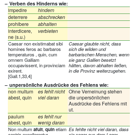
Verben des Hinderns wie:
impedire
hindern
deterrere
abschrecken
prohibere
abhalten
interdicere,
verbieten
ne (s.u.)
Caesar non existimabat sibi
Caesar glaubte nicht, dass
homines feros ac barbaros
sich die wilden und
temperaturos , quin, cum
barbarischen Menschen, wenn
omnem Galliam
sie ganz Gallien besetzt
occupavissent, in provinciam
hätten, davon abhalten ließen,
exirent.
in die Provinz weiterzugehen.
[Gall.1,33,4]
unpersönliche Ausdrücke des Fehlens wie:
non multum
es fehlt nicht
Ohne Verneinung stehen
abest, quin
viel daran
die unpersönlichen
Ausdrücke des Fehlens mit
ut.
paulum
es fehlt nur
abest, quin
wenig daran
Non multum
afuit
,
quin
etiam
Es fehlte nicht viel daran, dass
castris expellerentur.
sie sogar aus dem Lager