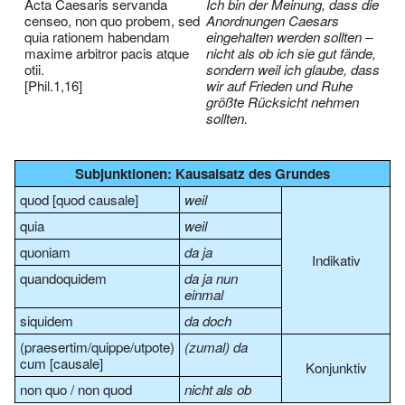
Acta Caesaris servanda
Ich bin der Meinung, dass die
censeo, non quo probem, sed
Anordnungen Caesars
quia rationem habendam
eingehalten werden sollten –
maxime arbitror pacis atque
nicht als ob ich sie gut fände,
otii.
sondern weil ich glaube, dass
[Phil.1,16]
wir auf Frieden und Ruhe
größte Rücksicht nehmen
sollten.
Subjunktionen: Kausalsatz des Grundes
quod [quod causale]
weil
quia
weil
quoniam
da ja
Indikativ
quandoquidem
da ja nun
einmal
siquidem
da doch
(praesertim/quippe/utpote)
(zumal) da
cum [causale]
Konjunktiv
non quo / non quod
nicht als ob