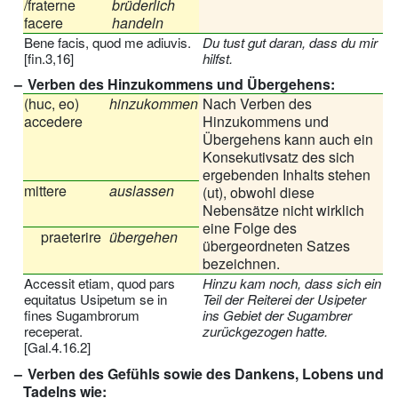
/fraterne
brüderlich
facere
handeln
Bene facis, quod me adiuvis.
Du tust gut daran, dass du mir
[fin.3,16]
hilfst.
Verben des Hinzukommens und Übergehens:
(huc, eo)
hinzukommen
Nach Verben des
accedere
Hinzukommens und
Übergehens kann auch ein
Konsekutivsatz des sich
ergebenden Inhalts stehen
mittere
auslassen
(ut), obwohl diese
Nebensätze nicht wirklich
eine Folge des
praeterire
übergehen
übergeordneten Satzes
bezeichnen.
Accessit etiam, quod pars
Hinzu kam noch, dass sich ein
equitatus Usipetum se in
Teil der Reiterei der Usipeter
fines Sugambrorum
ins Gebiet der Sugambrer
receperat.
zurückgezogen hatte.
[Gal.4.16.2]
Verben des Gefühls sowie des Dankens, Lobens und
Tadelns wie: