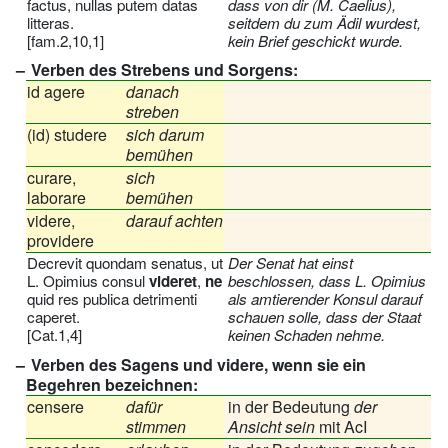
factus, nullas putem datas
dass von dir
(M. Caelius)
,
litteras.
seitdem du zum Ädil wurdest,
[fam.2,10,1]
kein Brief geschickt wurde.
Verben des Strebens und Sorgens:
id agere
danach
streben
(id) studere
sich darum
bemühen
curare,
sich
laborare
bemühen
videre,
darauf achten
providere
Decrevit quondam senatus, ut
Der Senat hat einst
L. Opimius consul
videret
,
ne
beschlossen, dass L. Opimius
quid res publica detrimenti
als amtierender Konsul darauf
caperet.
schauen solle, dass der Staat
[Cat.1,4]
keinen Schaden nehme.
Verben des Sagens und videre, wenn sie ein
Begehren bezeichnen:
censere
dafür
in der Bedeutung
der
stimmen
Ansicht sein
mit AcI