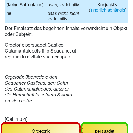
(keine Subjunktion)
dass, zu
-Infinitiv
Konjunktiv
(
innerlich abhängig
)
ne
dass nicht, nicht
zu
-Infinitiv
Der Finalsatz des begehrten Inhalts verwirklicht ein Objekt
oder Subjekt.
Orgetorix persuadet Castico
Catamantaloedis filio Sequano, ut
regnum in civitate sua occuparet
Orgetorix
überredete
den
Sequaner Casticus, den Sohn
des Catamantaloedes, dass er
die Herrschaft in seinem Stamm
an sich reiße
[Gall.1,3,4]
Orgetorix
persuadet