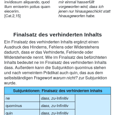
invidiosum aliquando, quod
mir einmal hasserfüllt
illum emiserim potius quam
vorgeworfen wird, dass ich
eiecerim.
jenen nur hinausgeschickt statt
[Cat.2,15]
hinausgeworfen habe.
Finalsatz des verhinderten Inhalts
Ein Finalsatz des verhinderten Inhalts ergänzt einen
Ausdruck des Hinderns, Fehlens oder Widerstehens
dadurch, dass er das Verhinderte, Fehlende oder
Widerstehende nennt. Wie im Finalsatz des befürchteten
Inhalts bedeutet ne im Finalsatz des verhinderten Inhalts
dass. Außerdem kann die Subjunktion quominus stehen
und nach verneintem Prädikat auch quin, das aus dem
selbstständigen Fragewort
warum nicht?
zur Subjunktion
wurde.
Subjunktionen: Finalsatz des verhinderten Inhalts
ne
dass, zu
-Infinitiv
quominus
dass, zu
-Infinitiv
quin
dass, zu
-Infinitiv