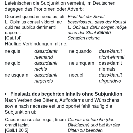
Lateinischen die Subjunktion verneint, im Deutschen
dagegen das Pronomen oder Adverb:
Decrevit quondam senatus, uti
Einst hat der Senat
L. Opimius consul videret,
ne
beschlossen, dass der Konsul
quid res publica detrimenti
L. Opimius dafür sorgen möge,
caperet.
dass der Staat
keinen
[Cat.1,4]
Schaden nehme.
Häufige Verbindungen mit ne:
ne quis
dass/damit
ne quando
dass/damit
niemand
nicht einmal
ne quid
dass/damit
ne umquam
dass/damit
nichts
niemals
ne usquam
dass/damit
necubi
dass/damit
nirgends
nirgendwo
Finalsatz des begehrten Inhalts ohne Subjunktion
Nach Verben des Bittens, Aufforderns und Wünschens
sowie nach necesse est und oportet fehlt häufig die
Subjunktion ut:
Caesar consolatus rogat, finem
Caesar tröstete ihn (den
orandi faciat
Diviciacus) und bat ihn das
[Gall.1,20,5]
Bitten zu beenden.