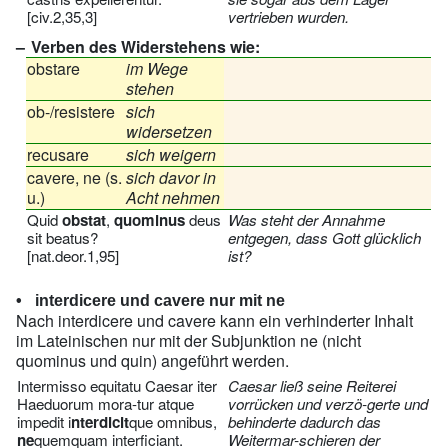
[civ.2,35,3]
vertrieben wurden.
Verben des Widerstehens wie:
obstare
im Wege
stehen
ob-/resistere
sich
widersetzen
recusare
sich weigern
cavere, ne (s.
sich davor in
u.)
Acht nehmen
Quid
obstat
,
quominus
deus
Was steht der Annahme
sit beatus?
entgegen, dass Gott glücklich
[nat.deor.1,95]
ist?
interdicere und cavere nur mit ne
Nach interdicere und cavere kann ein verhinderter Inhalt
im Lateinischen nur mit der Subjunktion ne (nicht
quominus und quin) angeführt werden.
Intermisso equitatu Caesar iter
Caesar ließ seine Reiterei
Haeduorum mora-tur atque
vorrücken und verzö-gerte und
impedit i
nterdicit
que omnibus,
behinderte dadurch das
ne
quemquam interficiant.
Weitermar-schieren der