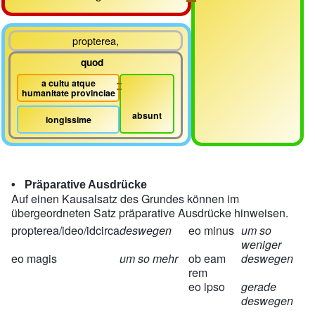
propterea,
quod
a cultu atque
humanitate provinciae
absunt
longissime
Präparative Ausdrücke
Auf einen Kausalsatz des Grundes können im
übergeordneten Satz präparative Ausdrücke hinweisen.
propterea/ideo/idcirca
deswegen
eo minus
um so
weniger
eo magis
um so mehr
ob eam
deswegen
rem
eo ipso
gerade
deswegen