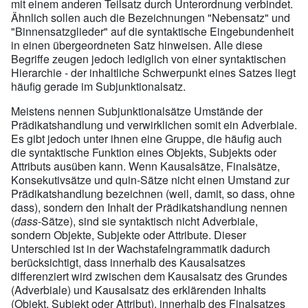
mit einem anderen Teilsatz durch Unterordnung verbindet.
Ähnlich sollen auch die Bezeichnungen "Nebensatz" und
"Binnensatzglieder" auf die syntaktische Eingebundenheit
in einen übergeordneten Satz hinweisen. Alle diese
Begriffe zeugen jedoch lediglich von einer syntaktischen
Hierarchie - der inhaltliche Schwerpunkt eines Satzes liegt
häufig gerade im Subjunktionalsatz.
Meistens nennen Subjunktionalsätze Umstände der
Prädikatshandlung und verwirklichen somit ein Adverbiale.
Es gibt jedoch unter ihnen eine Gruppe, die häufig auch
die syntaktische Funktion eines Objekts, Subjekts oder
Attributs ausüben kann. Wenn Kausalsätze, Finalsätze,
Konsekutivsätze und quin-Sätze nicht einen Umstand zur
Prädikatshandlung bezeichnen (weil, damit, so dass, ohne
dass), sondern den Inhalt der Prädikatshandlung nennen
(
dass
-Sätze), sind sie syntaktisch nicht Adverbiale,
sondern Objekte, Subjekte oder Attribute. Dieser
Unterschied ist in der Wachstafelngrammatik dadurch
berücksichtigt, dass innerhalb des Kausalsatzes
differenziert wird zwischen dem Kausalsatz des Grundes
(Adverbiale) und Kausalsatz des erklärenden Inhalts
(Objekt, Subjekt oder Attribut), innerhalb des Finalsatzes