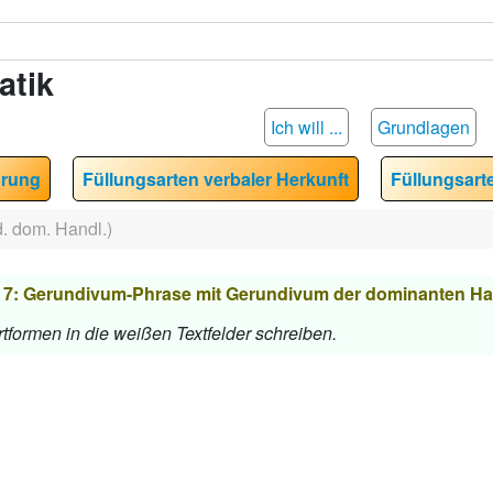
atik
Ich will ...
Grundlagen
hrung
Füllungsarten verbaler Herkunft
Füllungsart
. dom. Handl.)
7: Gerundivum-Phrase mit Gerundivum der dominanten H
tformen in die weißen Textfelder schreiben.