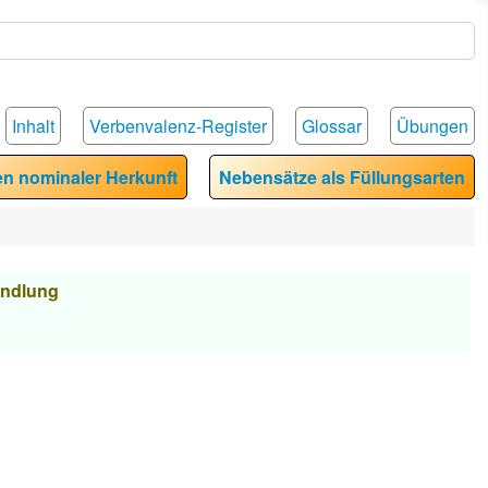
Inhalt
Verbenvalenz-Register
Glossar
Übungen
en nominaler Herkunft
Nebensätze als Füllungsarten
andlung