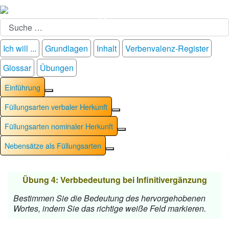
Suchen
Ich will ...
Grundlagen
Inhalt
Verbenvalenz-Register
Glossar
Übungen
Einführung
Weitere Informationen: Einführung
Füllungsarten verbaler Herkunft
Weitere Informationen: Füllung
Füllungsarten nominaler Herkunft
Weitere Informationen: Füllu
Nebensätze als Füllungsarten
Weitere Informationen: Nebensät
Übung 4: Verbbedeutung bei Infinitivergänzung
Bestimmen Sie die Bedeutung des hervorgehobenen
Wortes, indem Sie das richtige weiße Feld markieren.