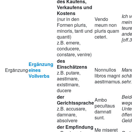
des Kaufens,
Verkaufens und
Kostens
Ich 
(nur in den
Vendo
mein
Formen pluris,
meum non
teure
minoris, tanti und
pluris quam
ande
quanti)
ceteri.
[off.
z.B. emere,
conducere,
constare, venire)
des
Ergänzung
Einschätzens
Nonnullos
Manc
Ergänzung
eines
z.B. putare,
libros magni
schä
Vollverbs
aestimare,
aestimamus.
sehr.
existimare,
ducere
der
Beid
Ambo
Gerichtssprache
weg
pecultaus
z.B. accusare,
Unte
damnati
damnare,
öffen
sunt.
absolvere
Gelde
der Empfindung
Me miseret