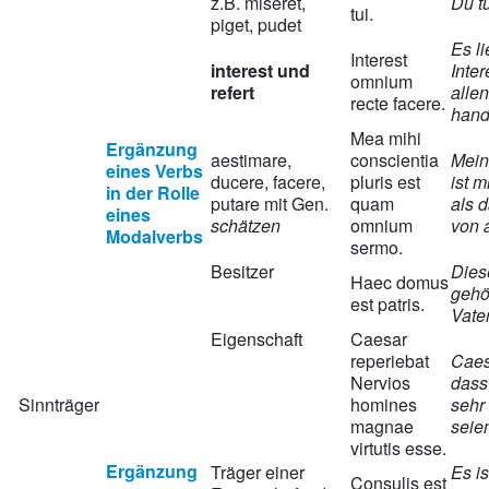
z.B. miseret,
Du tu
tui.
piget, pudet
Es li
Interest
interest und
Inte
omnium
refert
allen
recte facere.
hand
Mea mihi
Ergänzung
aestimare,
conscientia
Mein
eines Verbs
ducere, facere,
pluris est
ist m
in der Rolle
putare mit Gen.
quam
als 
eines
schätzen
omnium
von a
Modalverbs
sermo.
Besitzer
Dies
Haec domus
gehö
est patris.
Vater
Eigenschaft
Caesar
reperiebat
Caes
Nervios
dass
Sinnträger
homines
sehr 
magnae
seie
virtutis esse.
Ergänzung
Träger einer
Es i
Consulis est