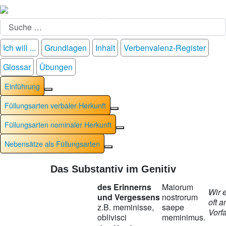
Suchen
Ich will ...
Grundlagen
Inhalt
Verbenvalenz-Register
Glossar
Übungen
Einführung
Weitere Informationen: Einführung
Füllungsarten verbaler Herkunft
Weitere Informationen: Füllung
Füllungsarten nominaler Herkunft
Weitere Informationen: Füllu
Nebensätze als Füllungsarten
Weitere Informationen: Nebensät
Das Substantiv im Genitiv
des Erinnerns
Maiorum
Wir 
und Vergessens
nostrorum
oft 
z.B. meminisse,
saepe
Vorf
oblivisci
meminimus.