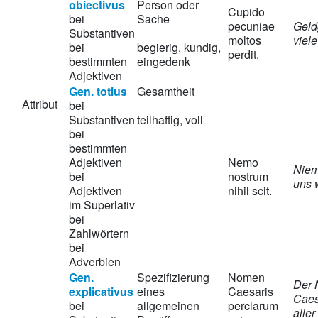
obiectivus
Person oder
Cupido
bei
Sache
pecuniae
Geldg
Substantiven
moltos
viel
bei
begierig, kundig,
perdit.
bestimmten
eingedenk
Adjektiven
Gen. totius
Gesamtheit
Attribut
bei
Substantiven
teilhaftig, voll
bei
bestimmten
Adjektiven
Nemo
Niem
bei
nostrum
uns 
Adjektiven
nihil scit.
im Superlativ
bei
Zahlwörtern
bei
Adverbien
Gen.
Spezifizierung
Nomen
Der
explicativus
eines
Caesaris
Caesa
bei
allgemeinen
perclarum
alle