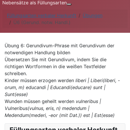
Nebensätze als Füllungsarten
Weitere Informationen: Nebe
Füllungsarten verbaler Herkunft
Übungen
Ü6 (Gerund. notw. Handl.)
Übung 6: Gerundivum-Phrase mit Gerundivum der
notwendigen Handlung bilden
Übersetzen Sie mit Gerundivum, indem Sie die
richtigen Wortformen in die weißen Textfelder
schreiben.
Kinder müssen erzogen werden
liberi | Liberi(liberi, -
orum, m)
educandi | Educandi(educare)
sunt |
Sunt(esse)
Wunden müssen geheilt werden
vulneribus |
Vulneribus(vulnus, eris, n)
medendum |
Medendum(mederi, -eor (mit Dat.))
est | Est(esse)
Füllungsarten verbaler Herkunft