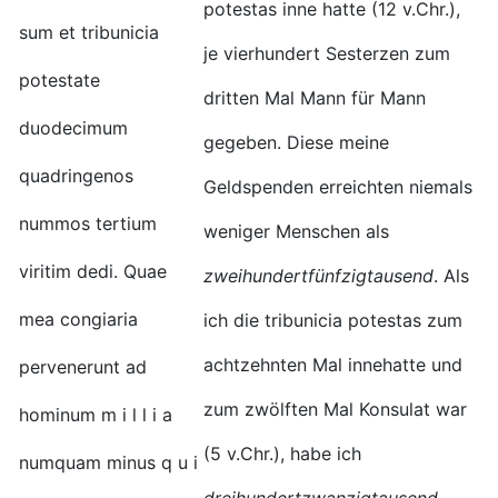
potestas inne hatte (12 v.Chr.),
sum et tribunicia
je vierhundert Sesterzen zum
potestate
dritten Mal Mann für Mann
duodecimum
gegeben. Diese meine
quadringenos
Geldspenden erreichten niemals
nummos tertium
weniger Menschen als
viritim dedi. Quae
zweihundertfünfzigtausend
. Als
mea congiaria
ich die tribunicia potestas zum
achtzehnten Mal innehatte und
pervenerunt ad
zum zwölften Mal Konsulat war
hominum m i l l i a
(5 v.Chr.), habe ich
numquam minus q u i