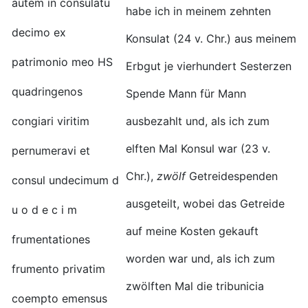
autem in consulatu
habe ich in meinem zehnten
decimo ex
Konsulat (24 v. Chr.) aus meinem
patrimonio meo HS
Erbgut je vierhundert Sesterzen
quadringenos
Spende Mann für Mann
congiari viritim
ausbezahlt und, als ich zum
elften Mal Konsul war (23 v.
pernumeravi et
Chr.),
zwölf
Getreidespenden
consul undecimum d
ausgeteilt, wobei das Getreide
u o d e c i m
auf meine Kosten gekauft
frumentationes
worden war und, als ich zum
frumento privatim
zwölften Mal die tribunicia
coempto emensus