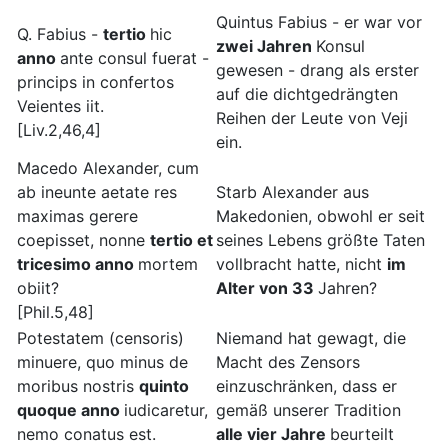
Quintus Fabius - er war vor
Q. Fabius -
tertio
hic
zwei Jahren
Konsul
anno
ante consul fuerat -
gewesen - drang als erster
princips in confertos
auf die dichtgedrängten
Veientes iit.
Reihen der Leute von Veji
[Liv.2,46,4]
ein.
Macedo Alexander, cum
ab ineunte aetate res
Starb Alexander aus
maximas gerere
Makedonien, obwohl er seit
coepisset, nonne
tertio et
seines Lebens größte Taten
tricesimo anno
mortem
vollbracht hatte, nicht
im
obiit?
Alter von 33
Jahren?
[Phil.5,48]
Potestatem (censoris)
Niemand hat gewagt, die
minuere, quo minus de
Macht des Zensors
moribus nostris
quinto
einzuschränken, dass er
quoque anno
iudicaretur,
gemäß unserer Tradition
nemo conatus est.
alle vier Jahre
beurteilt