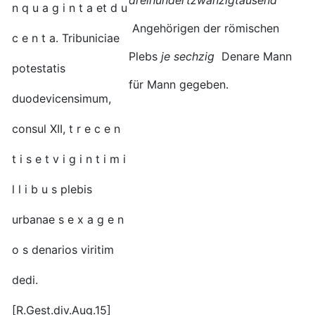
dreihundertzwanzigtausend
n q u a g i n t a et d u
Angehörigen der römischen
c e n t a. Tribuniciae
Plebs
je sechzig
Denare Mann
potestatis
für Mann gegeben.
duodevicensimum,
consul XII, t r e c e n
t i s e t v i g i n t i m i
l l i b u s plebis
urbanae s e x a g e n
o s denarios viritim
dedi.
[R.Gest.div.Aug.15]