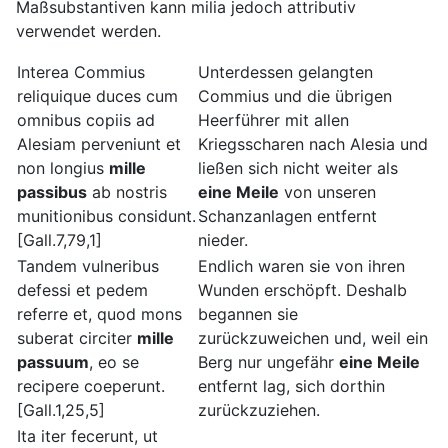
Maßsubstantiven kann milia jedoch attributiv
verwendet werden.
Interea Commius
Unterdessen gelangten
reliquique duces cum
Commius und die übrigen
omnibus copiis ad
Heerführer mit allen
Alesiam perveniunt et
Kriegsscharen nach Alesia und
non longius
mille
ließen sich nicht weiter als
passibus
ab nostris
eine Meile
von unseren
munitionibus considunt.
Schanzanlagen entfernt
[Gall.7,79,1]
nieder.
Tandem vulneribus
Endlich waren sie von ihren
defessi et pedem
Wunden erschöpft. Deshalb
referre et, quod mons
begannen sie
suberat circiter
mille
zurückzuweichen und, weil ein
passuum
, eo se
Berg nur ungefähr
eine Meile
recipere coeperunt.
entfernt lag, sich dorthin
[Gall.1,25,5]
zurückzuziehen.
Ita iter fecerunt, ut