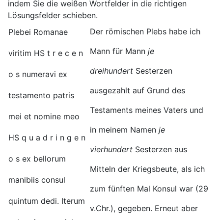
indem Sie die weißen Wortfelder in die richtigen
Lösungsfelder schieben.
Der römischen Plebs habe ich
Plebei Romanae
Mann für Mann
je
viritim HS t r e c e n
dreihundert
Sesterzen
o s numeravi ex
ausgezahlt auf Grund des
testamento patris
Testaments meines Vaters und
mei et nomine meo
in meinem Namen
je
HS q u a d r i n g e n
vierhundert
Sesterzen aus
o s ex bellorum
Mitteln der Kriegsbeute, als ich
manibiis consul
zum fünften Mal Konsul war (29
quintum dedi. Iterum
v.Chr.), gegeben. Erneut aber