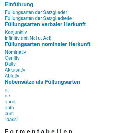
Einführung
Füllungsarten der Satzglieder
Füllungsarten der Satzgliedteile
Füllungsarten verbaler Herkunft
Konjunktiv
Infinitiv (mit NcI u. AcI)
Füllungsarten nominaler Herkunft
Nominativ
Genitiv
Dativ
Akkusativ
Ablativ
Nebensätze als Füllungsarten
ut
ne
quod
quin
cum
"dass"
F o r m e n t a b e l l e n