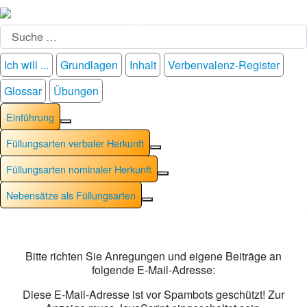
Suchen
Ich will ...
Grundlagen
Inhalt
Verbenvalenz-Register
Glossar
Übungen
Einführung
Weitere Informationen: Einführung
Füllungsarten verbaler Herkunft
Weitere Informationen: Füllung
Füllungsarten nominaler Herkunft
Weitere Informationen: Füllu
Nebensätze als Füllungsarten
Weitere Informationen: Nebensät
Bitte richten Sie Anregungen und eigene Beiträge an
folgende E-Mail-Adresse:
Diese E-Mail-Adresse ist vor Spambots geschützt! Zur