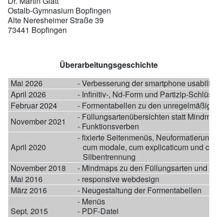
Dr. Martin Glatt
Ostalb-Gymnasium Bopfingen
Alte Neresheimer Straße 39
73441 Bopfingen
Überarbeitungsgeschichte
Mai 2026
- Verbesserung der smartphone usability
April 2026
- Infinitiv-, Nd-Form und Partizip-Schlüss
Februar 2024
- Formentabellen zu den unregelmäßige
- Füllungsartenübersichten statt Mindma
November 2021
- Funktionsverben
- fixierte Seitenmenüs, Neuformatierung 
April 2020
cum modale, cum explicaticum und cum
Silbentrennung
November 2018
- Mindmaps zu den Füllungsarten und K
Mai 2016
- responsive webdesign
März 2016
- Neugestaltung der Formentabellen
- Menüs
Sept. 2015
- PDF-Datei