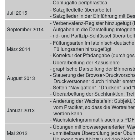
- Coniugatio periphrastica
- Satzgliedteile überarbeitet
Juli 2015
- Satzglieder in der Einführung mit Besc
- Verbenvalenz-Register hinzugefügt (Da
September 2014
- Aufgaben in die Darstellung integriert 
- nd- und Partizip-Schlüssel überarbeitet
- Füllungsarten im lateinisch-deutschen 
März 2014
Füllungsarten hinzugefügt
- Korrektur der Pfadangabe (durch gespl
- Überarbeitung der Kasuslehre
- graphische Darstellung der Binnenstru
- Steuerung der Browser-Druckvorschau 
August 2013
Druckversionen" durch "Inhalt" ersetzt
- Seiten "Navigation", "Drucken" und "Brow
- Überarbeitung der Suchfunktion: Treffe
- Änderung der Wachstafeln: Subjekt, Obj
vom Prädikat, so dass die Wortreihenf
Januar 2013
werden kann.
- Wachstafelngrammatik auch als PDF-Da
- Übungen mit browsergenerierten Wachs
Mai 2012
- unmittelbare Überprüfung jeder Übung
- Übungen zum Ablativ und den Nebensä