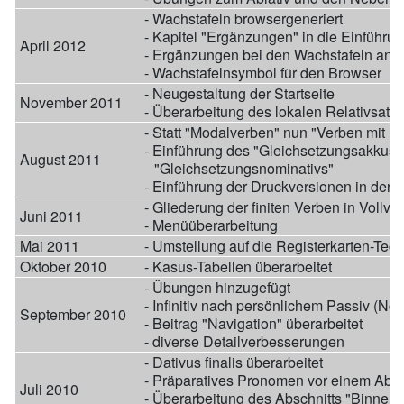
- Wachstafeln browsergeneriert
- Kapitel "Ergänzungen" in die Einführun
April 2012
- Ergänzungen bei den Wachstafeln an 
- Wachstafelnsymbol für den Browser
- Neugestaltung der Startseite
November 2011
- Überarbeitung des lokalen Relativsatz
- Statt "Modalverben" nun "Verben mit In
- Einführung des "Gleichsetzungsakkusa
August 2011
"Gleichsetzungsnominativs"
- Einführung der Druckversionen in der 
- Gliederung der finiten Verben in Voll
Juni 2011
- Menüüberarbeitung
Mai 2011
- Umstellung auf die Registerkarten-Tech
Oktober 2010
- Kasus-Tabellen überarbeitet
- Übungen hinzugefügt
- Infinitiv nach persönlichem Passiv (NcI)
September 2010
- Beitrag "Navigation" überarbeitet
- diverse Detailverbesserungen
- Dativus finalis überarbeitet
- Präparatives Pronomen vor einem Abla
Juli 2010
- Überarbeitung des Abschnitts "Binnenst