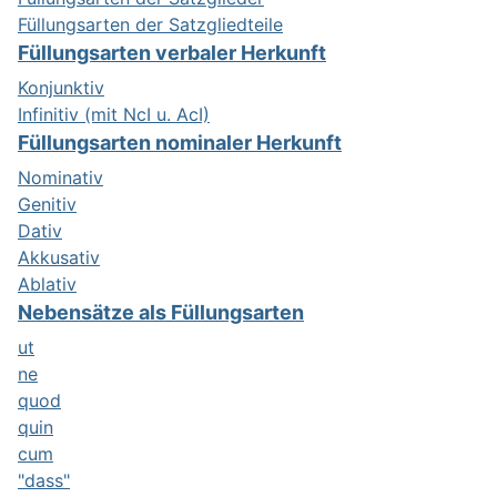
Füllungsarten der Satzgliedteile
Füllungsarten verbaler Herkunft
Konjunktiv
Infinitiv (mit NcI u. AcI)
Füllungsarten nominaler Herkunft
Nominativ
Genitiv
Dativ
Akkusativ
Ablativ
Nebensätze als Füllungsarten
ut
ne
quod
quin
cum
"dass"