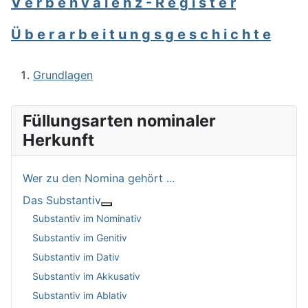
V e r b e n v a l e n z - R e g i s t e r
Ü b e r a r b e i t u n g s g e s c h i c h t e
Grundlagen
Füllungsarten nominaler
Herkunft
Wer zu den Nomina gehört ...
Das Substantiv
Weitere Informationen: Das Substantiv
Substantiv im Nominativ
Substantiv im Genitiv
Substantiv im Dativ
Substantiv im Akkusativ
Substantiv im Ablativ