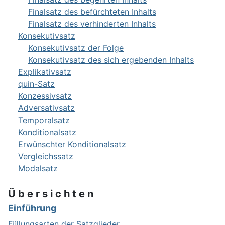
Finalsatz des befürchteten Inhalts
Finalsatz des verhinderten Inhalts
Konsekutivsatz
Konsekutivsatz der Folge
Konsekutivsatz des sich ergebenden Inhalts
Explikativsatz
quin-Satz
Konzessivsatz
Adversativsatz
Temporalsatz
Konditionalsatz
Erwünschter Konditionalsatz
Vergleichssatz
Modalsatz
Ü b e r s i c h t e n
Einführung
Füllungsarten der Satzglieder