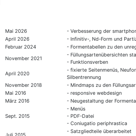
Weitere Informationen: Ne
Mai 2026
- Verbesserung der smartphon
April 2026
- Infinitiv-, Nd-Form und Part
Februar 2024
- Formentabellen zu den unr
- Füllungsartenübersichten st
November 2021
- Funktionsverben
- fixierte Seitenmenüs, Neuf
April 2020
Silbentrennung
November 2018
- Mindmaps zu den Füllungsar
Mai 2016
- responsive webdesign
März 2016
- Neugestaltung der Formenta
- Menüs
Sept. 2015
- PDF-Datei
- Coniugatio periphrastica
- Satzgliedteile überarbeitet
Juli 2015