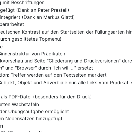
g mit Beschriftungen
gefügt (Dank an Peter Prestel!)
integriert (Dank an Markus Glatt!)
berarbeitet
-deutschen Kontrast auf den Startseiten der Füllungsarten h
durch gesplittetes Topmenü)
re
Binnenstruktur von Prädikaten
vorschau und Seite "Gliederung und Druckversionen" durch 
" und "Browser" durch "Ich will ..." ersetzt
ion: Treffer werden auf den Textseiten markiert
ubjekt, Objekt und Adverbiale nun alle links vom Prädikat,
als PDF-Datei (besonders für den Druck)
erten Wachstafeln
eder Übungsaufgabe ermöglicht
en Nebensätzen hinzugefügt
rt