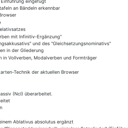
e Einführung eingefügt
afeln an Bändeln erkennbar
Browser
e
elativsatzes
rben mit Infinitiv-Ergänzung"
ungsakkusativs" und des "Gleichsetzungsnominativs"
en in der Gliederung
en in Vollverben, Modalverben und Formträger
karten-Technik der aktuellen Browser
assiv (NcI) überarbeitet.
eitet
en
einem Ablativus absolutus ergänzt